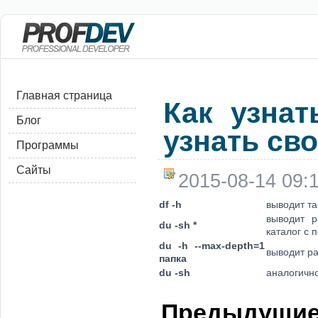
Главная страница
Как узнат
Блог
узнать св
Программы
Сайты
2015-08-14 09:
df -h
выводит та
выводит р
du -sh *
каталог с
du -h --max-depth=1
выводит р
папка
du -sh
аналогично
Предыдущи